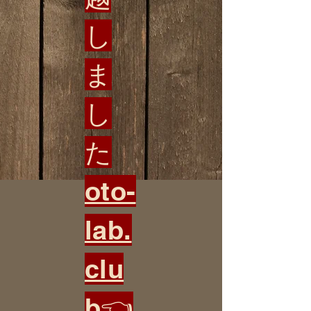
し
ま
し
た
oto-
lab.
clu
b
👈