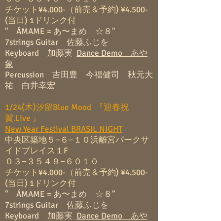
チケット¥4.000-（前売＆予約) ¥4.500-
(当日) 1ドリンク付
" ÁMAME = あ〜まめ ☆８"
7strings Guitar 佐藤ふじを
Keyboard 加藤実
Dance Demo あや
象
Percussion 吉田豊 今福健司 秋元大
祐 白井幸宏
1/24(木)汐留Blue Mood 『迎春祝
賀.Live 』
New Year Festival BRASIL NIGHT
中央区築地５−６−１０浜離宮パークサ
イドプレイス１F
０３−３５４９−６０１０
チケット¥4.000-（前売＆予約) ¥4.500-
(当日) 1ドリンク付
" ÁMAME = あ〜まめ ☆８"
7strings Guitar 佐藤ふじを
Keyboard 加藤実
Dance Demo あや