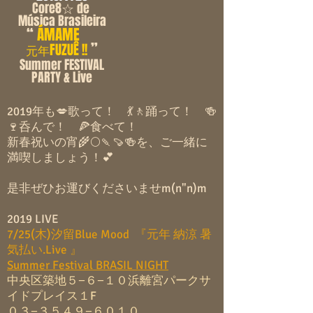
Core8☆ de
Música Brasileira
“
ÁMAME
”
FUZUÊ !!
元年
Summer FESTIVAL
PARTY & Live
2019年も💋歌って！ 💃🚶踊って！
🍻
🍷呑んで！ 🍕食べて！
新春祝いの宵🌾🌕🍡🍠🍻を、ご一緒に
満喫しましょう！
💕
是非ぜひお運びくださいませm(n"n)m
2019
LIVE
7/25(木)汐留Blue Mood 『元年 納涼 暑
気払い.Live 』
Summer Festival BRASIL NIGHT
中央区築地５−６−１０浜離宮パークサ
イドプレイス１F
０３−３５４９−６０１０