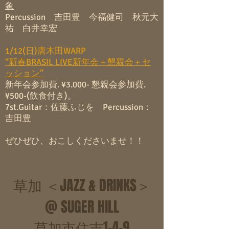
象
Percussion 吉田豊 今福健司 秋元大
祐 白井幸宏
1/12(日)唐木田WARP
“新春BRASIL LIVE新年会＋懇親会＋セ
ッション”
新年会参加費. ¥3.000- 懇親会参加費.
¥500-(飲食付き)。
7st.Guitar：佐藤ふじを Percussion：
吉田豊
ぜひぜひ、おこしくださいませ！！
草加 ＜JAZZ & DRINKS＞
@ SUGER HILL
草加市住吉1-4-9