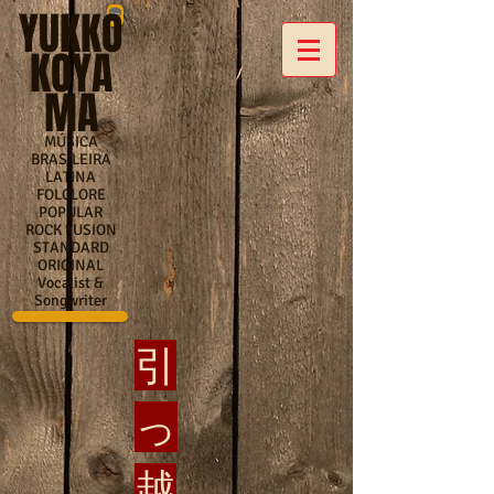
YUKKO
KOYA
MA
MÚSICA
BRASILEIRA
LATINA
FOLCLORE
POPULAR
ROCK FUSION
STANDARD
ORIGINAL
Vocalist &
Songwriter
引
っ
越