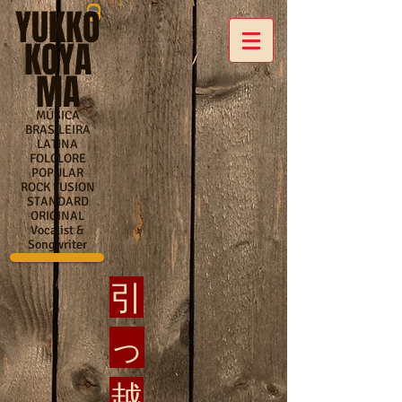
YUKKO
KOYA
MA
MÚSICA
BRASILEIRA
LATINA
FOLCLORE
POPULAR
ROCK FUSION
STANDARD
ORIGINAL
Vocalist &
Songwriter
引
っ
越