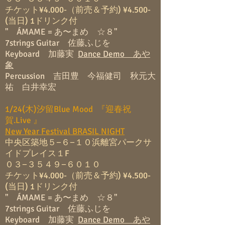
チケット¥4.000-（前売＆予約) ¥4.500-
(当日) 1ドリンク付
" ÁMAME = あ〜まめ ☆８"
7strings Guitar 佐藤ふじを
Keyboard 加藤実
Dance Demo あや
象
Percussion 吉田豊 今福健司 秋元大
祐 白井幸宏
1/24(木)汐留Blue Mood 『迎春祝
賀.Live 』
New Year Festival BRASIL NIGHT
中央区築地５−６−１０浜離宮パークサ
イドプレイス１F
０３−３５４９−６０１０
チケット¥4.000-（前売＆予約) ¥4.500-
(当日) 1ドリンク付
" ÁMAME = あ〜まめ ☆８"
7strings Guitar 佐藤ふじを
Keyboard 加藤実
Dance Demo あや