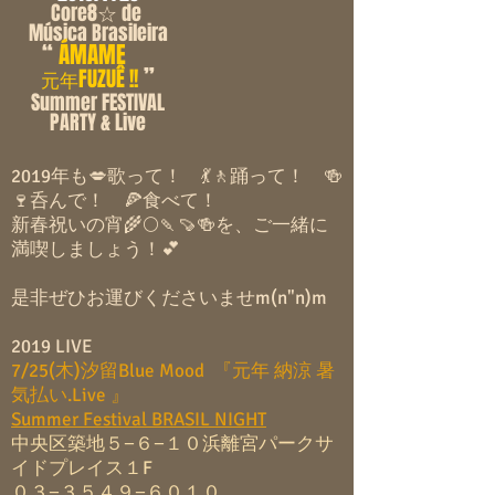
Core8☆ de
Música Brasileira
“
ÁMAME
”
FUZUÊ !!
元年
Summer FESTIVAL
PARTY & Live
2019年も💋歌って！ 💃🚶踊って！
🍻
🍷呑んで！ 🍕食べて！
新春祝いの宵🌾🌕🍡🍠🍻を、ご一緒に
満喫しましょう！
💕
是非ぜひお運びくださいませm(n"n)m
2019
LIVE
7/25(木)汐留Blue Mood 『元年 納涼 暑
気払い.Live 』
Summer Festival BRASIL NIGHT
中央区築地５−６−１０浜離宮パークサ
イドプレイス１F
０３−３５４９−６０１０