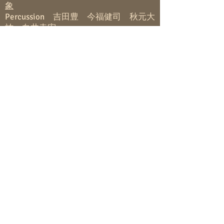
象
Percussion 吉田豊 今福健司 秋元大
祐 白井幸宏
1/12(日)唐木田WARP
“新春BRASIL LIVE新年会＋懇親会＋セ
ッション”
新年会参加費. ¥3.000- 懇親会参加費.
¥500-(飲食付き)。
7st.Guitar：佐藤ふじを Percussion：
吉田豊
ぜひぜひ、おこしくださいませ！！