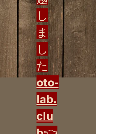
し
ま
し
た
oto-
lab.
clu
b
👈